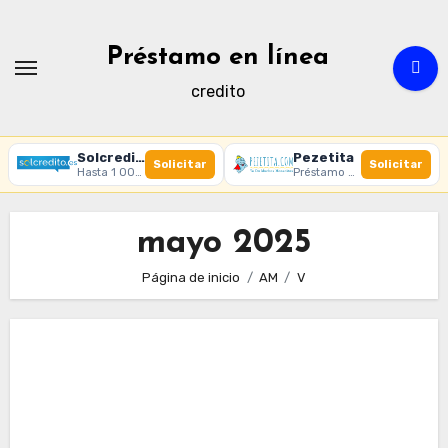
Ir
al
Préstamo en línea
contenido
credito
Solcredito
Pezetita
Solicitar
Solicitar
Hasta 1 000 € · 30 días · 100% online
Préstamo online · Aprobación rápida
mayo 2025
Página de inicio
AM
V