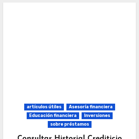
artículos útiles
Asesoría financiera
Educación financiera
Inversiones
sobre préstamos
Consultar Historial Crediticio