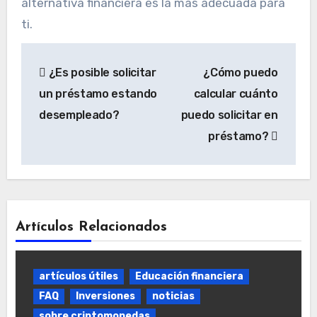
alternativa financiera es la más adecuada para
ti.
Navegación
¿Es posible solicitar
¿Cómo puedo
de
un préstamo estando
calcular cuánto
entradas
desempleado?
puedo solicitar en
préstamo?
Artículos Relacionados
artículos útiles
Educación financiera
FAQ
Inversiones
noticias
sobre criptomonedas