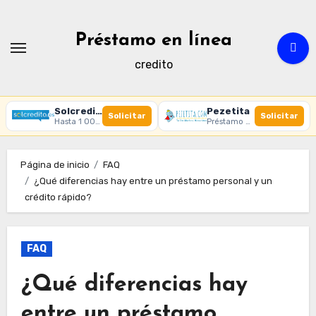
Ir
al
Préstamo en línea
contenido
credito
Solcredito
Pezetita
Solicitar
Solicitar
Hasta 1 000 € · 30 días · 100% online
Préstamo online · Aprobación rápida
Página de inicio
FAQ
¿Qué diferencias hay entre un préstamo personal y un
crédito rápido?
FAQ
¿Qué diferencias hay
entre un préstamo