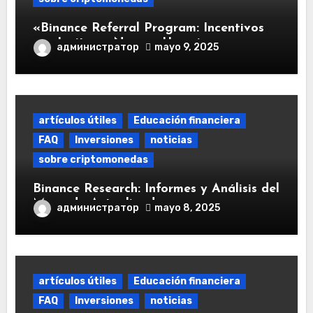
«Binance Referral Program: Incentivos
por Invitar a Nuevos Usuarios»
администратор
mayo 9, 2025
artículos útiles
Educación financiera
FAQ
Inversiones
noticias
sobre criptomonedas
Binance Research: Informes y Análisis del
Mercado Actualizado
администратор
mayo 8, 2025
artículos útiles
Educación financiera
FAQ
Inversiones
noticias