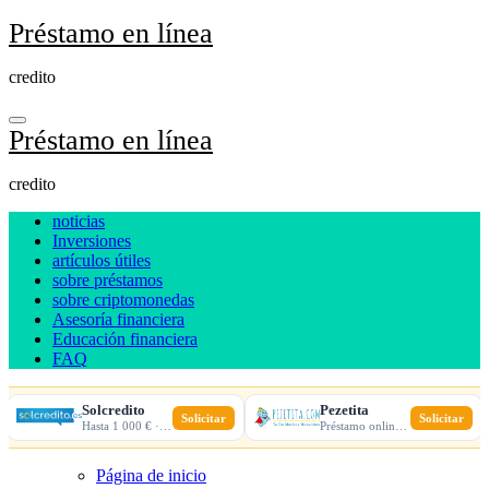
Ir
Préstamo en línea
al
contenido
credito
Préstamo en línea
credito
noticias
Inversiones
artículos útiles
sobre préstamos
sobre criptomonedas
Asesoría financiera
Educación financiera
FAQ
Solcredito
Pezetita
Solicitar
Solicitar
Hasta 1 000 € · 30 días · 100% online
Préstamo online · Aprobación rápida
Página de inicio