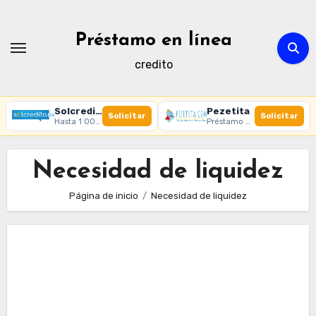
Ir
al
Préstamo en línea
contenido
credito
Solcredito
Pezetita
Solicitar
Solicitar
Hasta 1 000 € · 30 días · 100% online
Préstamo online · Aprobación rápida
Necesidad de liquidez
Página de inicio
Necesidad de liquidez