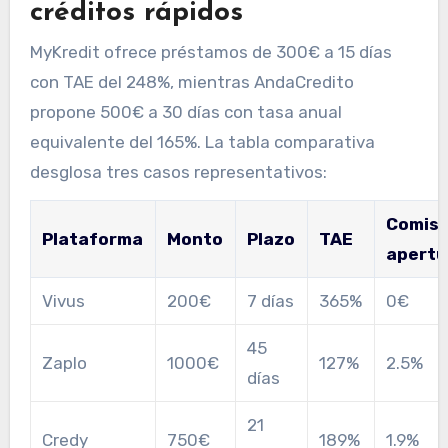
créditos rápidos
MyKredit ofrece préstamos de 300€ a 15 días
con TAE del 248%, mientras AndaCredito
propone 500€ a 30 días con tasa anual
equivalente del 165%. La tabla comparativa
desglosa tres casos representativos:
Comisi
Plataforma
Monto
Plazo
TAE
apertu
Vivus
200€
7 días
365%
0€
45
Zaplo
1000€
127%
2.5%
días
21
Credy
750€
189%
1.9%