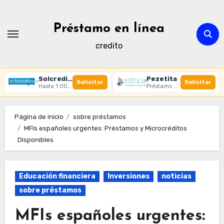
Ir
al
Préstamo en línea
contenido
credito
Solcredito
Pezetita
Solicitar
Solicitar
Hasta 1 000 € · 30 días · 100% online
Préstamo online · Aprobación rápida
Página de inicio
sobre préstamos
MFIs españoles urgentes: Préstamos y Microcréditos
Disponibles
Educación financiera
Inversiones
noticias
sobre préstamos
MFIs españoles urgentes: