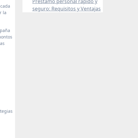
Préstamo personal rápido y
 cada
seguro: Requisitos y Ventajas
r la
spaña
montos
tas
ategias