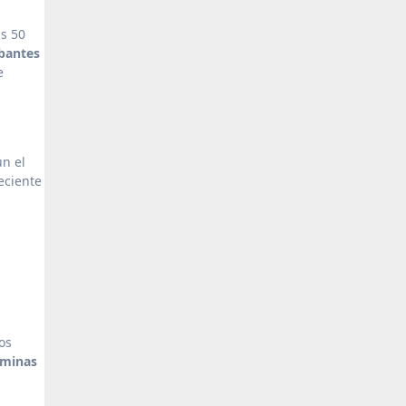
as 50
obantes
e
ún el
eciente
os
minas