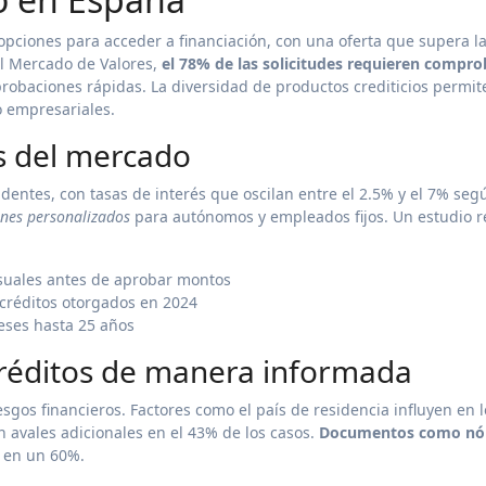
opciones para acceder a financiación, con una oferta que supera l
el Mercado de Valores,
el 78% de las solicitudes requieren compr
 aprobaciones rápidas. La diversidad de productos crediticios permit
o empresariales.
s del mercado
identes, con tasas de interés que oscilan entre el 2.5% y el 7% seg
nes personalizados
para autónomos y empleados fijos. Un estudio r
suales antes de aprobar montos
 créditos otorgados en 2024
meses hasta 25 años
 créditos de manera informada
sgos financieros. Factores como el país de residencia influyen en l
an avales adicionales en el 43% de los casos.
Documentos como nó
a en un 60%.