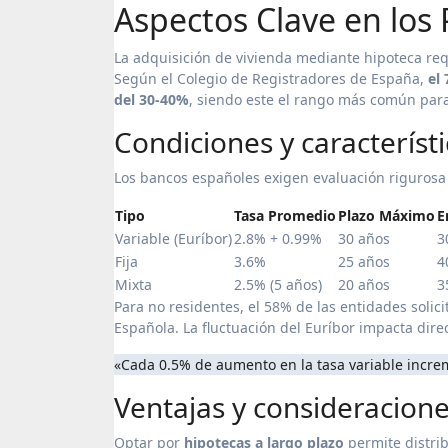
Aspectos Clave en los
La adquisición de vivienda mediante hipoteca requ
Según el Colegio de Registradores de España,
el
del 30-40%
, siendo este el rango más común para
Condiciones y característi
Los bancos españoles exigen evaluación rigurosa 
Tipo
Tasa Promedio
Plazo Máximo
E
Variable (Euríbor)
2.8% + 0.99%
30 años
3
Fija
3.6%
25 años
4
Mixta
2.5% (5 años)
20 años
3
Para no residentes, el 58% de las entidades solic
Española. La fluctuación del Euríbor impacta di
«Cada 0.5% de aumento en la tasa variable incr
Ventajas y consideracion
Optar por
hipotecas a largo plazo
permite distrib