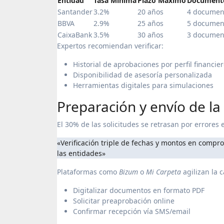
Entidad
Tasa Mínima
Plazo Máximo
Documento
Santander
3.2%
20 años
4 documen
BBVA
2.9%
25 años
5 documen
CaixaBank
3.5%
30 años
3 documen
Expertos recomiendan verificar:
Historial de aprobaciones por perfil financie
Disponibilidad de asesoría personalizada
Herramientas digitales para simulaciones
Preparación y envío de l
El 30% de las solicitudes se retrasan por errores 
«Verificación triple de fechas y montos en comprobantes de ingresos, usando plantillas estandarizadas proporcionadas por
las entidades»
Plataformas como
Bizum
o
Mi Carpeta
agilizan la c
Digitalizar documentos en formato PDF
Solicitar preaprobación online
Confirmar recepción vía SMS/email