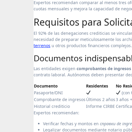
Expertos recomiendan comparar al menos tres ofer
cuotas mensuales y mejora la capacidad de negoc
Requisitos para Solici
El 92% de las denegaciones crediticias se vincul
necesidad de preparar meticulosamente los archi
terrenos
u otros productos financieros complejos.
Documentos indispensabl
Las entidades exigen
comprobantes de ingresos
contrato laboral. Autónomos deben presentar dec
Documento
Residentes
No Resi
Pasaporte/DNI
(con 
Comprobante de ingresos
Últimos 2 años
3 años +
Historial crediticio
Informe CIRBE
Certific
Expertos recomiendan:
Verificar fechas y montos en
справки de ingre
Legalizar documentos mediante notario públ