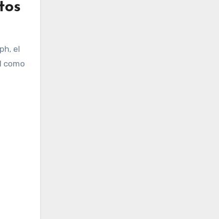
tos
ph, el
l como