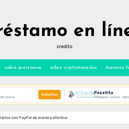
réstamo en lín
credito
sobre préstamos
sobre criptomonedas
Asesoría f
Pezetita
Solicitar
00% online
Préstamo online · Apr
riptos con PayPal de manera efectiva