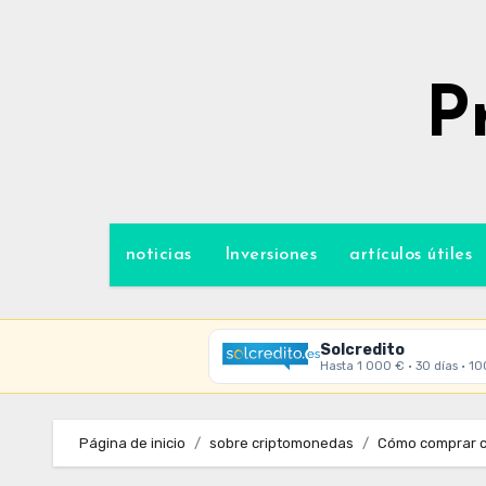
Ir
al
contenido
P
noticias
Inversiones
artículos útiles
Solcredito
Hasta 1 000 € · 30 días · 1
Página de inicio
sobre criptomonedas
Cómo comprar c