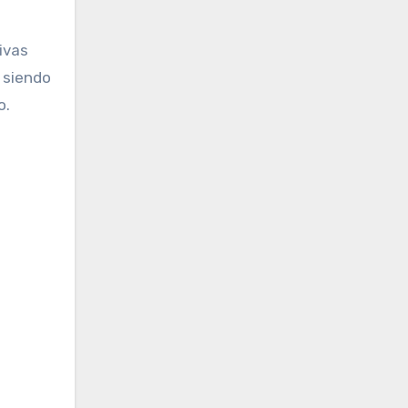
ivas
 siendo
o.