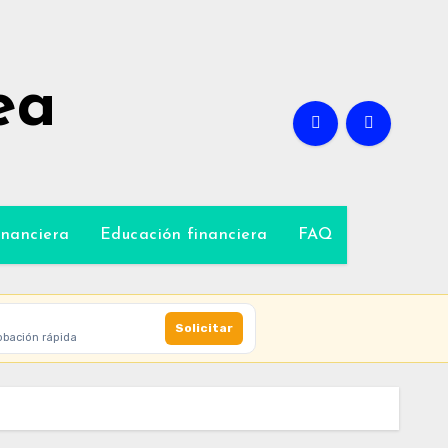
ea
inanciera
Educación financiera
FAQ
Solicitar
obación rápida