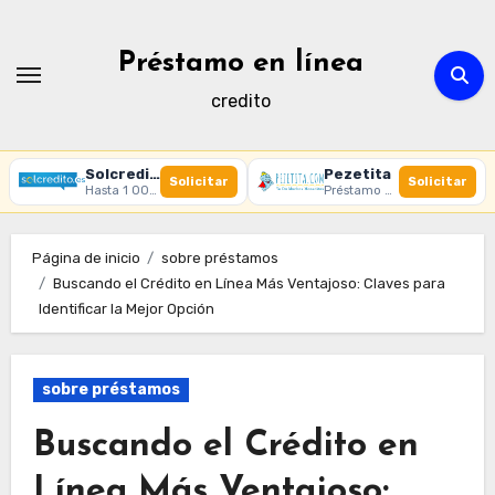
Ir
al
Préstamo en línea
contenido
credito
Solcredito
Pezetita
Solicitar
Solicitar
Hasta 1 000 € · 30 días · 100% online
Préstamo online · Aprobación rápida
Página de inicio
sobre préstamos
Buscando el Crédito en Línea Más Ventajoso: Claves para
Identificar la Mejor Opción
sobre préstamos
Buscando el Crédito en
Línea Más Ventajoso: