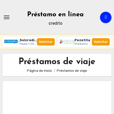
Ir
al
Préstamo en línea
contenido
credito
Solcredito
Pezetita
Solicitar
Solicitar
Hasta 1 000 € · 30 días · 100% online
Préstamo online · Aprobación rápida
Préstamos de viaje
Página de inicio
Préstamos de viaje