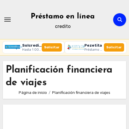
Ir
al
Préstamo en línea
contenido
credito
Solcredito
Pezetita
Solicitar
Solicitar
Hasta 1 000 € · 30 días · 100% online
Préstamo online · Aprobación rápida
Planificación financiera
de viajes
Página de inicio
Planificación financiera de viajes