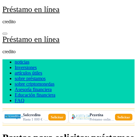
Ir
Préstamo en línea
al
contenido
credito
Préstamo en línea
credito
noticias
Inversiones
artículos útiles
sobre préstamos
sobre criptomonedas
Asesoría financiera
Educación financiera
FAQ
Solcredito
Pezetita
Solicitar
Solicitar
Hasta 1 000 € · 30 días · 100% online
Préstamo online · Aprobación rápida