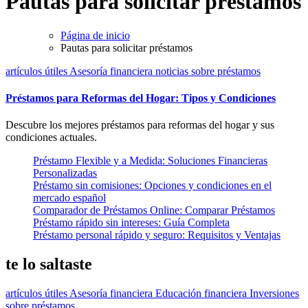
Pautas para solicitar préstamos
Página de inicio
Pautas para solicitar préstamos
artículos útiles
Asesoría financiera
noticias
sobre préstamos
Préstamos para Reformas del Hogar: Tipos y Condiciones
Descubre los mejores préstamos para reformas del hogar y sus
condiciones actuales.
Préstamo Flexible y a Medida: Soluciones Financieras
Personalizadas
Préstamo sin comisiones: Opciones y condiciones en el
mercado español
Comparador de Préstamos Online: Comparar Préstamos
Préstamo rápido sin intereses: Guía Completa
Préstamo personal rápido y seguro: Requisitos y Ventajas
te lo saltaste
artículos útiles
Asesoría financiera
Educación financiera
Inversiones
sobre préstamos