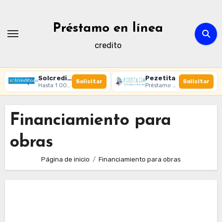
Ir
al
Préstamo en línea
contenido
credito
Solcredito
Pezetita
Solicitar
Solicitar
Hasta 1 000 € · 30 días · 100% online
Préstamo online · Aprobación rápida
Financiamiento para
obras
Página de inicio
Financiamiento para obras