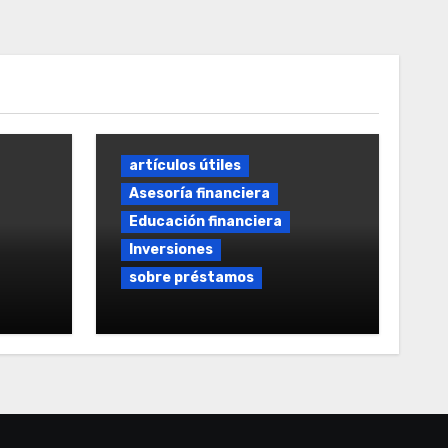
artículos útiles
Asesoría financiera
Educación financiera
Inversiones
sobre préstamos
tamos
Préstamo rápido sin
intereses: Guía Completa