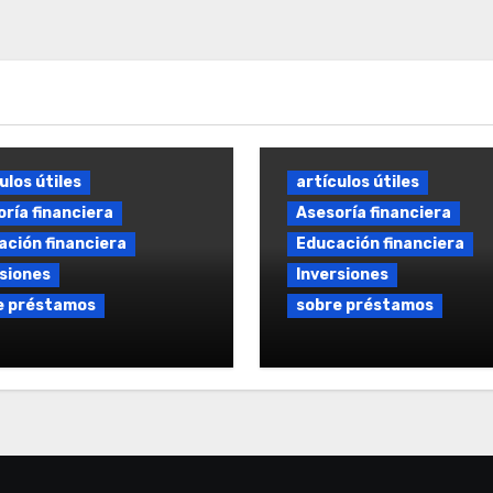
ulos útiles
artículos útiles
ría financiera
Asesoría financiera
ción financiera
Educación financiera
siones
Inversiones
e préstamos
sobre préstamos
amo sin comisiones:
Comparador de Prés
nes y condiciones en
Online: Comparar
rcado español
Préstamos