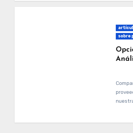
artícul
sobre 
Opci
Anál
Compara préstamos para viajes de diferentes
proveed
nuestr