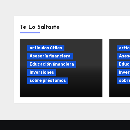
Te Lo Saltaste
artículos útiles
artíc
Asesoría financiera
Aseso
Educación financiera
Educa
Inversiones
Inver
sobre préstamos
sobr
Préstamo Flexible y a
Prést
Medida: Soluciones
Opcio
Financieras Personalizadas
el me