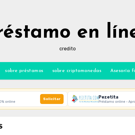
réstamo en lín
credito
sobre préstamos
sobre criptomonedas
Asesoría f
Pezetita
Solicitar
00% online
Préstamo online · Apr
s