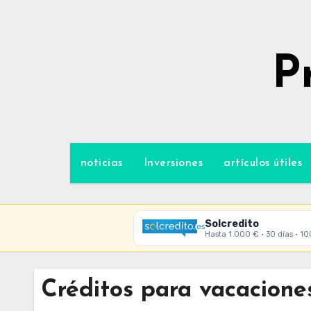
Ir
al
contenido
P
noticias
Inversiones
artículos útiles
Solcredito
Hasta 1 000 € · 30 días · 1
Créditos para vacacione