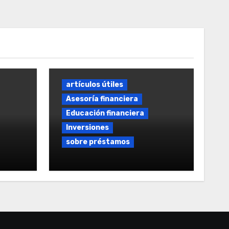
artículos útiles
Asesoría financiera
Educación financiera
Inversiones
sobre préstamos
tamos
Préstamo rápido sin
intereses: Guía Completa