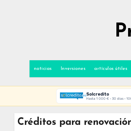
Ir
al
contenido
P
noticias
Inversiones
artículos útiles
Solcredito
Hasta 1 000 € · 30 días · 1
Créditos para renovació