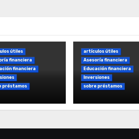
ulos útiles
artículos útiles
ría financiera
Asesoría financiera
ción financiera
Educación financiera
siones
Inversiones
e préstamos
sobre préstamos
amo sin comisiones:
Comparador de Prés
nes y condiciones en
Online: Comparar
rcado español
Préstamos