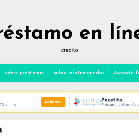
réstamo en lín
credito
sobre préstamos
sobre criptomonedas
Asesoría f
Pezetita
Solicitar
00% online
Préstamo online · Apr
n