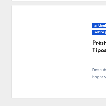
artícul
sobre 
Prés
Tipo
Descubre los mejores préstamos para reformas del
hogar y