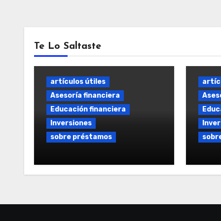
Te Lo Saltaste
artículos útiles
artíc
Asesoría financiera
Aseso
Educación financiera
Educa
Inversiones
Inver
sobre préstamos
sobr
Préstamo Flexible y a
Prést
Medida: Soluciones
Opcio
Financieras Personalizadas
el me