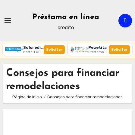
Ir
al
Préstamo en línea
contenido
credito
Solcredito
Pezetita
Solicitar
Solicitar
Hasta 1 000 € · 30 días · 100% online
Préstamo online · Aprobación rápida
Consejos para financiar
remodelaciones
Página de inicio
Consejos para financiar remodelaciones