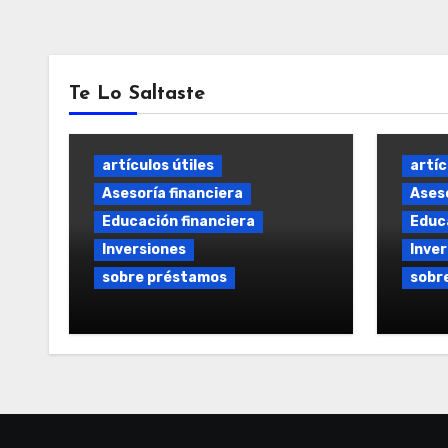
Te Lo Saltaste
artículos útiles
artíc
Asesoría financiera
Aseso
Educación financiera
Educa
Inversiones
Inver
sobre préstamos
sobr
Préstamo Flexible y a
Prést
Medida: Soluciones
Opcio
Financieras Personalizadas
el me