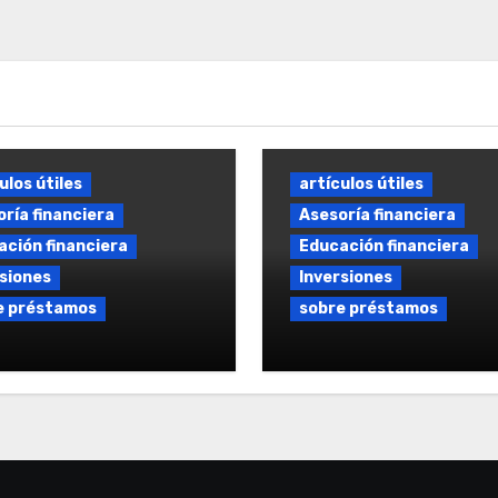
ulos útiles
artículos útiles
ría financiera
Asesoría financiera
ción financiera
Educación financiera
siones
Inversiones
e préstamos
sobre préstamos
amo sin comisiones:
Comparador de Prés
nes y condiciones en
Online: Comparar
rcado español
Préstamos