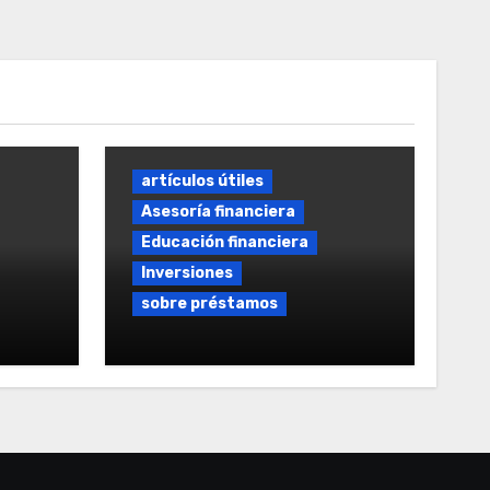
artículos útiles
Asesoría financiera
Educación financiera
Inversiones
sobre préstamos
tamos
Préstamo rápido sin
intereses: Guía Completa