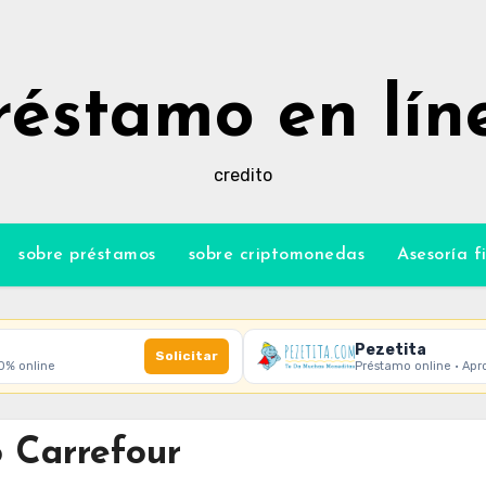
réstamo en lín
credito
sobre préstamos
sobre criptomonedas
Asesoría f
Pezetita
Solicitar
00% online
Préstamo online · Apr
 Carrefour