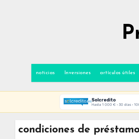
Ir
al
contenido
P
noticias
Inversiones
artículos útiles
Solcredito
Hasta 1 000 € · 30 días · 1
condiciones de préstamo