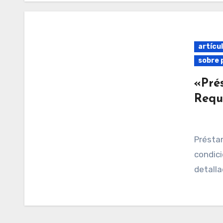
artícul
sobre 
«Pré
Requi
Préstamos Carrefour: conoce los requisitos y
condici
detalla