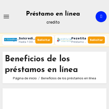
Ir
al
Préstamo en línea
contenido
credito
Solcredito
Pezetita
Solicitar
Solicitar
Hasta 1 000 € · 30 días · 100% online
Préstamo online · Aprobación rápida
Beneficios de los
préstamos en línea
Página de inicio
Beneficios de los préstamos en línea