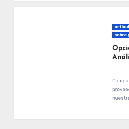
artícul
sobre 
Opci
Anál
Compara préstamos para viajes de diferentes
proveed
nuestr