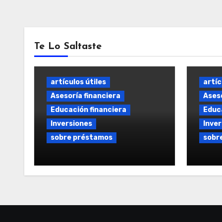
Te Lo Saltaste
artículos útiles
artíc
Asesoría financiera
Aseso
Educación financiera
Educa
Inversiones
Inver
sobre préstamos
sobr
Préstamo Flexible y a
Prést
Medida: Soluciones
Opcio
Financieras Personalizadas
el me