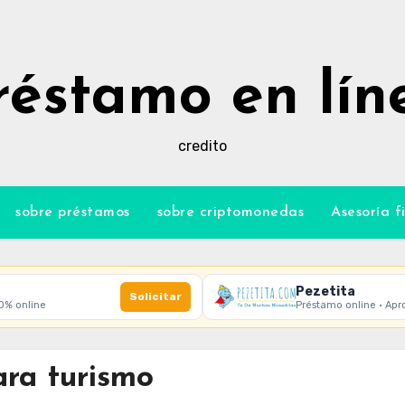
réstamo en lín
credito
sobre préstamos
sobre criptomonedas
Asesoría f
Pezetita
Solicitar
00% online
Préstamo online · Apr
ara turismo