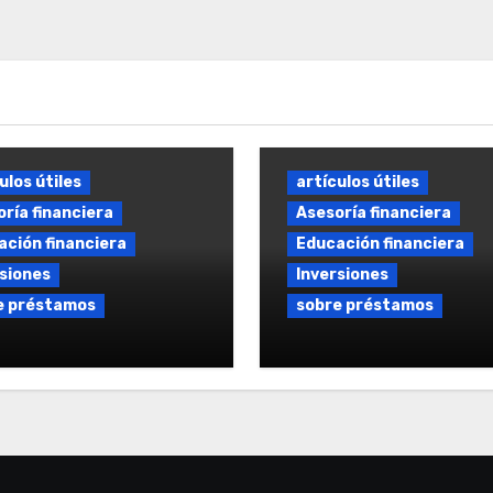
ulos útiles
artículos útiles
ría financiera
Asesoría financiera
ción financiera
Educación financiera
siones
Inversiones
e préstamos
sobre préstamos
amo sin comisiones:
Comparador de Prés
nes y condiciones en
Online: Comparar
rcado español
Préstamos