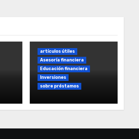
artículos útiles
Asesoría financiera
Educación financiera
Inversiones
sobre préstamos
tamos
Préstamo rápido sin
intereses: Guía Completa