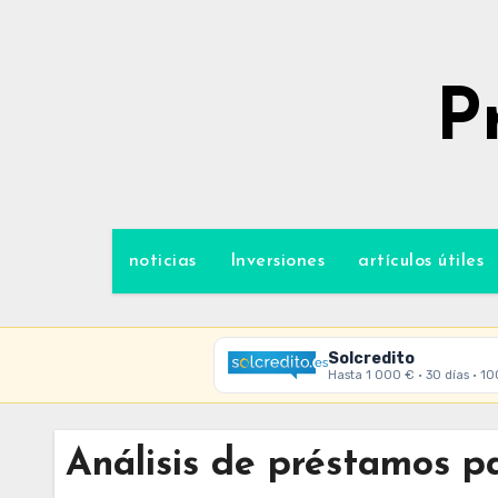
Ir
al
contenido
P
noticias
Inversiones
artículos útiles
Solcredito
Hasta 1 000 € · 30 días · 1
Análisis de préstamos p