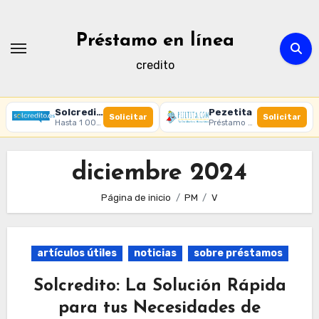
Ir
al
Préstamo en línea
contenido
credito
Solcredito
Pezetita
Solicitar
Solicitar
Hasta 1 000 € · 30 días · 100% online
Préstamo online · Aprobación rápida
diciembre 2024
Página de inicio
PM
V
artículos útiles
noticias
sobre préstamos
Solcredito: La Solución Rápida
para tus Necesidades de